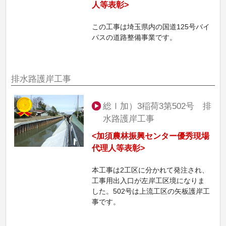
人等表彰>
この工事は埼玉県内の国道125号バイ
パスの道路整備事業です。
排水路護岸工事
総Ⅰ加）3稲荷3第502号 排
水路護岸工事
<加須農林振興センター優秀現場
代理人等表彰>
本工事は2工区に分かれて発注され、
工事用出入口が左岸工区境になりま
した。502号は上流工区の矢板護岸工
事です。