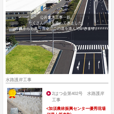
公共土木工事一筋。
たくさんの道を造ってきました。
これからも真っ直ぐにこの道を進んでいきます。
水路護岸工事
2はつ会第402号 水路護岸
工事
<加須農林振興センター優秀現場