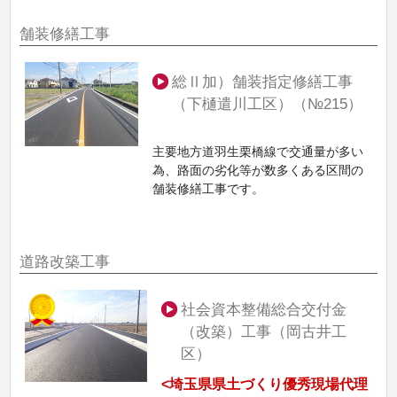
舗装修繕工事
総Ⅱ加）舗装指定修繕工事
（下樋遣川工区）（№215）
主要地方道羽生栗橋線で交通量が多い
為、路面の劣化等が数多くある区間の
舗装修繕工事です。
道路改築工事
社会資本整備総合交付金
（改築）工事（岡古井工
区）
<埼玉県県土づくり優秀現場代理