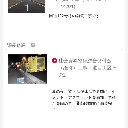
（№204）
国道122号線の舗装工事です。
舗装修繕工事
社会資本整備総合交付金
（維持）工事（道目工区そ
の2）
夏の夜、皆さんが休んでる間に、セ
メント・アスファルトを添加して砕
石を固めて、通勤時間前に舗装完
了。