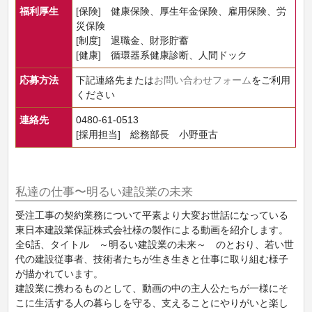
福利厚生
[保険] 健康保険、厚生年金保険、雇用保険、労
災保険
[制度] 退職金、財形貯蓄
[健康] 循環器系健康診断、人間ドック
応募方法
下記連絡先または
お問い合わせフォーム
をご利用
ください
連絡先
0480-61-0513
[採用担当] 総務部長 小野亜古
私達の仕事〜明るい建設業の未来
受注工事の契約業務について平素より大変お世話になっている
東日本建設業保証株式会社様の製作による動画を紹介します。
全6話、タイトル ～明るい建設業の未来～ のとおり、若い世
代の建設従事者、技術者たちが生き生きと仕事に取り組む様子
が描かれています。
建設業に携わるものとして、動画の中の主人公たちが一様にそ
こに生活する人の暮らしを守る、支えることにやりがいと楽し