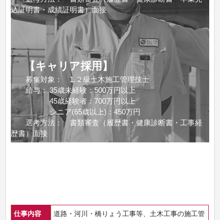
込証明書・成績証明書）面接
【キャリア採用】
募集対象： 1.２級土木施工管理技士
給与： 35歳未経験：500万円以上
45歳経験者：700万円以上
シニア(65歳以上)：450万円
選考方法： 書類審査（履歴書・健康診断書・工事経
歴書）面接
仕事内容
道路・河川・橋りょう工事等、土木工事の施工管