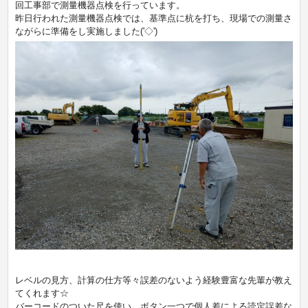
回工事部で測量機器点検を行っています。
昨日行われた測量機器点検では、基準点に杭を打ち、現場での測量さ
ながらに準備をし実施しました('◇')ゞ
レベルの見方、計算の仕方等々誤差のないよう経験豊富な先輩が教え
てくれます☆
バーコードのついた尺を使い、ボタン一つで個人差による読定誤差な