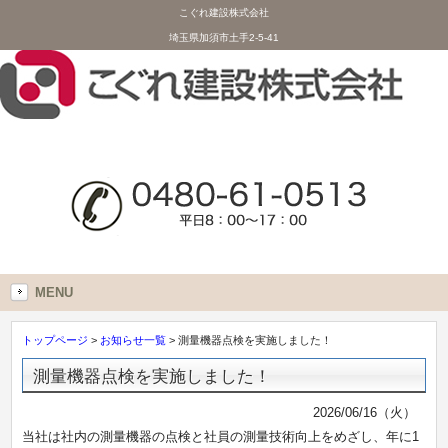
こぐれ建設株式会社
埼玉県加須市土手2-5-41
MENU
トップページ
>
お知らせ一覧
> 測量機器点検を実施しました！
測量機器点検を実施しました！
2026/06/16（火）
当社は社内の測量機器の点検と
社員の測量技術向上をめざし、年に1